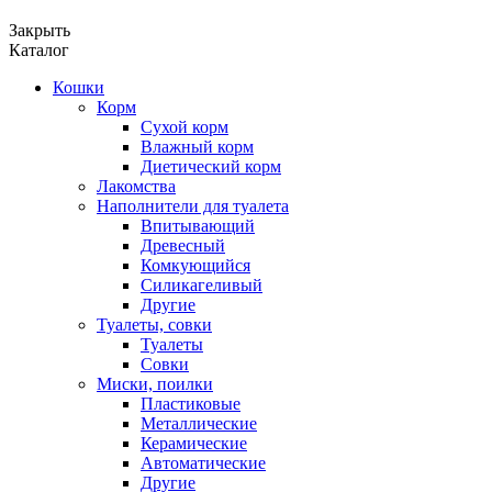
Закрыть
Каталог
Кошки
Корм
Сухой корм
Влажный корм
Диетический корм
Лакомства
Наполнители для туалета
Впитывающий
Древесный
Комкующийся
Силикагеливый
Другие
Туалеты, совки
Туалеты
Совки
Миски, поилки
Пластиковые
Металлические
Керамические
Автоматические
Другие