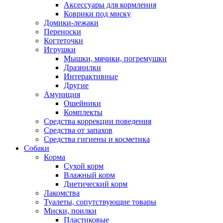
Аксессуары для кормления
Коврики под миску
Домики-лежаки
Переноски
Когтеточки
Игрушки
Мышки, мячики, погремушки
Дразнилки
Интерактивные
Другие
Амуниция
Ошейники
Комплекты
Средства коррекции поведения
Средства от запахов
Средства гигиены и косметика
Собаки
Корма
Сухой корм
Влажный корм
Диетический корм
Лакомства
Туалеты, сопутствующие товары
Миски, поилки
Пластиковые