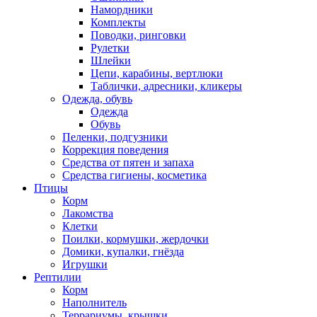
Намордники
Комплекты
Поводки, ринговки
Рулетки
Шлейки
Цепи, карабины, вертлюки
Таблички, адресники, кликеры
Одежда, обувь
Одежда
Обувь
Пеленки, подгузники
Коррекция поведения
Средства от пятен и запаха
Средства гигиены, косметика
Птицы
Корм
Лакомства
Клетки
Поилки, кормушки, жердочки
Домики, купалки, гнёзда
Игрушки
Рептилии
Корм
Наполнитель
Террариумы, крышки