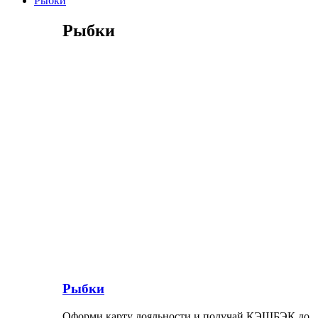
Рыбки
Рыбки
Рыбки
Оформи карту лояльности и получай КЭШБЭК до