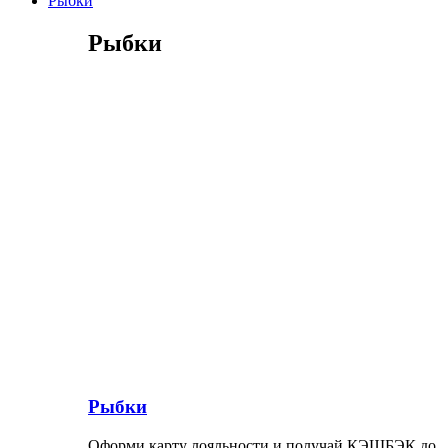
Рыбки
Рыбки
Рыбки
Оформи карту лояльности и получай КЭШБЭК до