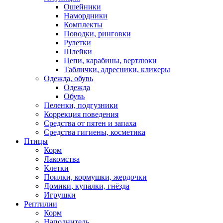
Ошейники
Намордники
Комплекты
Поводки, ринговки
Рулетки
Шлейки
Цепи, карабины, вертлюки
Таблички, адресники, кликеры
Одежда, обувь
Одежда
Обувь
Пеленки, подгузники
Коррекция поведения
Средства от пятен и запаха
Средства гигиены, косметика
Птицы
Корм
Лакомства
Клетки
Поилки, кормушки, жердочки
Домики, купалки, гнёзда
Игрушки
Рептилии
Корм
Наполнитель