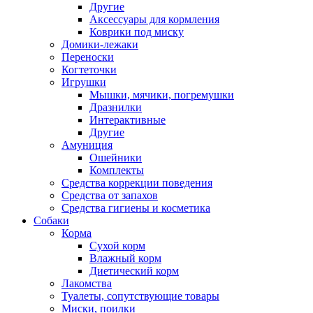
Другие
Аксессуары для кормления
Коврики под миску
Домики-лежаки
Переноски
Когтеточки
Игрушки
Мышки, мячики, погремушки
Дразнилки
Интерактивные
Другие
Амуниция
Ошейники
Комплекты
Средства коррекции поведения
Средства от запахов
Средства гигиены и косметика
Собаки
Корма
Сухой корм
Влажный корм
Диетический корм
Лакомства
Туалеты, сопутствующие товары
Миски, поилки