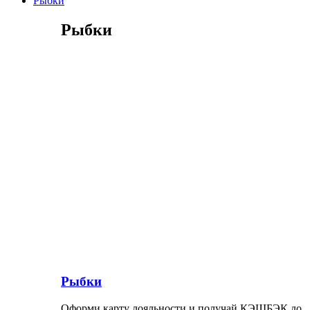
Рыбки
Рыбки
Рыбки
Оформи карту лояльности и получай КЭШБЭК до