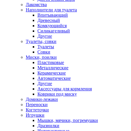
Лакомства
Наполнители для туалета
Впитывающий
Древесный
Комкующийся
Силикагеливый
Другие
Туалеты, совки
Туалеты
Совки
Миски, поилки
Пластиковые
Металлические
Керамические
Автоматические
Другие
Аксессуары для кормления
Коврики под миску
Домики-лежаки
Переноски
Когтеточки
Игрушки
Мышки, мячики, погремушки
Дразнилки
Интерактивные