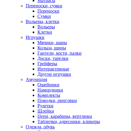
Матрасы
Переноски, сумки
Переноски
Сумки
Вольеры, клетки
Вольеры
Клетки
Игрушки
Мячики, шары
Кольца, шины
Гантели, кости, палки
Диски, тарелки
Грейферы
Интерактивные
Другие игрушки
Амуниция
Ошейники
Намордники
Комплекты
Поводки, ринговки
Рулетки
Шлейки
Цепи, карабины, вертлюки
Таблички, адресники, кликеры
Одежда, обувь