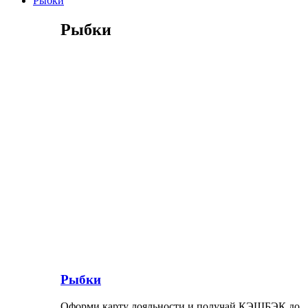
Рыбки
Рыбки
Рыбки
Оформи карту лояльности и получай КЭШБЭК до