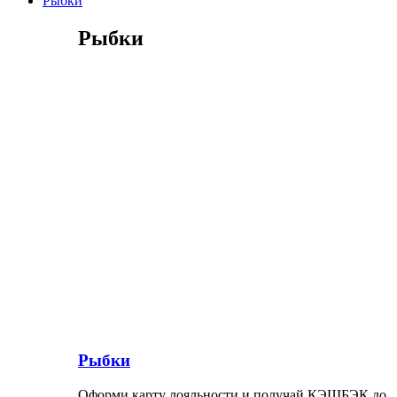
Рыбки
Рыбки
Рыбки
Оформи карту лояльности и получай КЭШБЭК до