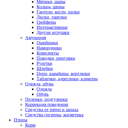
Мячики, шары
Кольца, шины
Гантели, кости, палки
Диски, тарелки
Грейферы
Интерактивные
Другие игрушки
Амуниция
Ошейники
Намордники
Комплекты
Поводки, ринговки
Рулетки
Шлейки
Цепи, карабины, вертлюки
Таблички, адресники, кликеры
Одежда, обувь
Одежда
Обувь
Пеленки, подгузники
Коррекция поведения
Средства от пятен и запаха
Средства гигиены, косметика
Птицы
Корм