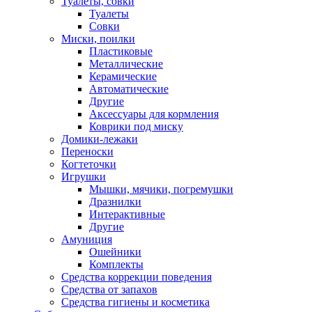
Туалеты, совки
Туалеты
Совки
Миски, поилки
Пластиковые
Металлические
Керамические
Автоматические
Другие
Аксессуары для кормления
Коврики под миску
Домики-лежаки
Переноски
Когтеточки
Игрушки
Мышки, мячики, погремушки
Дразнилки
Интерактивные
Другие
Амуниция
Ошейники
Комплекты
Средства коррекции поведения
Средства от запахов
Средства гигиены и косметика