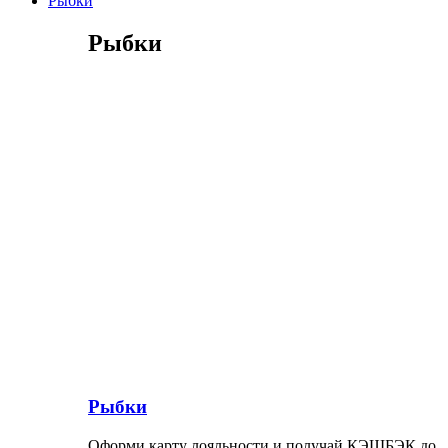
Рыбки
Рыбки
Рыбки
Оформи карту лояльности и получай КЭШБЭК до