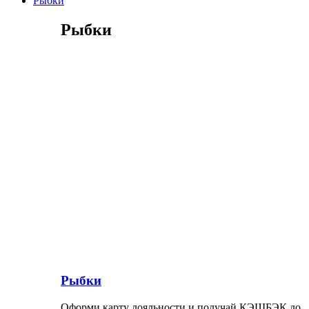
Рыбки
Рыбки
Рыбки
Оформи карту лояльности и получай КЭШБЭК до