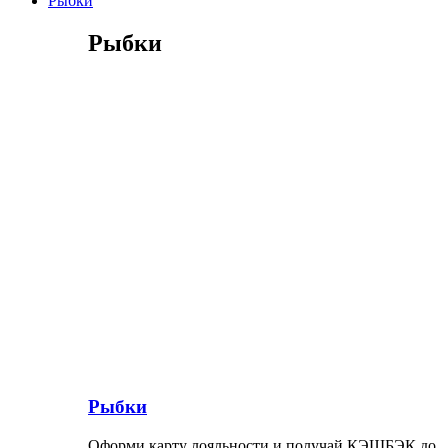
Рыбки
Рыбки
Рыбки
Оформи карту лояльности и получай КЭШБЭК до