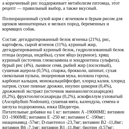
а коричневый рис поддерживает метаболизм питомца, этот
рецепт — правильный выбор, а также вкусный.
Полнорационный сухой корм с ягненком и бурым рисом для
щенков миниатюрных и мелких пород, беременных и
кормящих собак.
Состав: дегидратированный белок ягненка (21%), рис,
картофель, сырой ягненок (11%), куриный жир,
дегидратированный куриный белок, гидролизованный белок
птицы (курица, индейка), сухое яйцо (куриное), хрящ
куриный (источник глюкозамина и хондроитина сульфата),
бурый рис (4%), льняное семя, рыбий жир (лососевый),
сушеная ацерола (0,5%), спаржа, брокколи, шпинат, сухая
свекольная пульпа, люцерновая мука, волокна гороха,
карбонат кальция, монокальцийфосфат, хлорид калия, хлорид
натрия, сухие пивные дрожжи, инулин цикория (0,4%),
дрожжевой экстракт (источник маннанолигосахаридов)
(0,2%), фруктоолигосахариды (0,2%), аскофиллум узловатый
(Ascophyllum Nodosum), сушеная мята, календула, семена и
шелуха подорожника, юкка Шидигера.
Питательные добавки на 1 кг: витамин A -19000ME; витамин
D3 -1900ME; витамин E -250 мг; витамин C -190мг;
ниацинамид -57мг; D-пантенол -23,7мг; витамин B2 -11,8мг;
витамин B6 -7,1мг; витамин B1 -11,8мг; биотин -0,57мг;