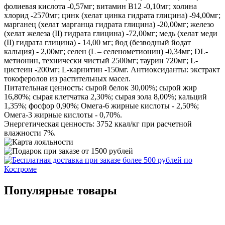
фолиевая кислота -0,57мг; витамин B12 -0,10мг; холина
хлорид -2570мг; цинк (хелат цинка гидрата глицина) -94,00мг;
марганец (хелат марганца гидрата глицина) -20,00мг; железо
(хелат железа (II) гидрата глицина) -72,00мг; медь (хелат меди
(II) гидрата глицина) - 14,00 мг; йод (безводный йодат
кальция) - 2,00мг; селен (L – селенометионин) -0,34мг; DL-
метионин, технически чистый 2500мг; таурин 720мг; L-
цистеин -200мг; L-карнитин -150мг. Антиоксиданты: экстракт
токоферолов из растительных масел.
Питательная ценность: сырой белок 30,00%; сырой жир
16,80%; сырая клетчатка 2,30%; сырая зола 8,00%; кальций
1,35%; фосфор 0,90%; Омега-6 жирные кислоты - 2,50%;
Омега-3 жирные кислоты - 0,70%.
Энергетическая ценность: 3752 ккал/кг при расчетной
влажности 7%.
Популярные товары