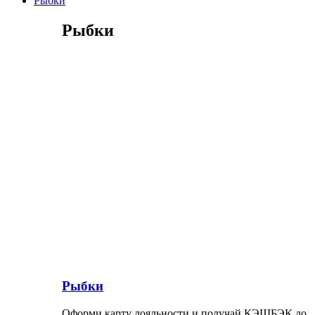
Рыбки
Рыбки
Рыбки
Оформи карту лояльности и получай КЭШБЭК до