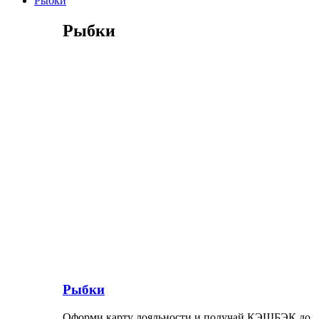
Рыбки
Рыбки
Рыбки
Оформи карту лояльности и получай КЭШБЭК до