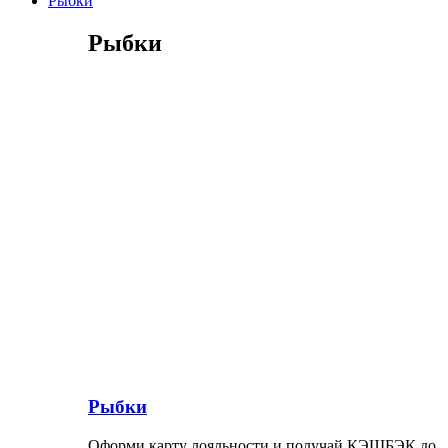
Рыбки
Рыбки
Рыбки
Оформи карту лояльности и получай КЭШБЭК до