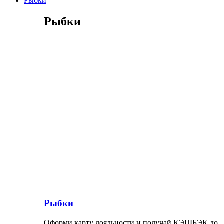
Рыбки
Рыбки
Рыбки
Оформи карту лояльности и получай КЭШБЭК до