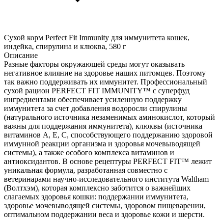
Сухой корм Perfect Fit Immunity для иммунитета кошек,
индейка, спирулина и клюква, 580 г
Описание
Разные факторы окружающей среды могут оказывать
негативное влияние на здоровье наших питомцев. Поэтому
так важно поддерживать их иммунитет. Профессиональный
сухой рацион PERFECT FIT IMMUNITY™ с суперфуд
ингредиентами обеспечивает усиленную поддержку
иммунитета за счет добавления водоросли спирулины
(натурального источника незаменимых аминокислот, который
важны для поддержания иммунитета), клюквы (источника
витаминов A, E, C, способствующего поддержанию здоровой
иммунной реакции организма и здоровья мочевыводящей
системы), а также особого комплекса витаминов и
антиоксидантов. В основе рецептуры PERFECT FIT™ лежит
уникальная формула, разработанная совместно с
ветеринарами научно-исследовательного института Waltham
(Волтхэм), которая комплексно заботится о важнейших
слагаемых здоровья кошки: поддержании иммунитета,
здоровье мочевыводящей системы, здоровом пищеварении,
оптимальном поддержании веса и здоровье кожи и шерсти.