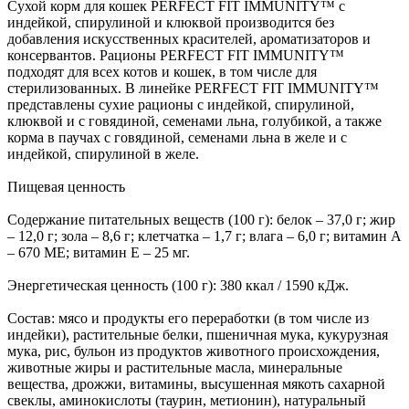
Сухой корм для кошек PERFECT FIT IMMUNITY™ с
индейкой, спирулиной и клюквой производится без
добавления искусственных красителей, ароматизаторов и
консервантов. Рационы PERFECT FIT IMMUNITY™
подходят для всех котов и кошек, в том числе для
стерилизованных. В линейке PERFECT FIT IMMUNITY™
представлены сухие рационы с индейкой, спирулиной,
клюквой и с говядиной, семенами льна, голубикой, а также
корма в паучах с говядиной, семенами льна в желе и с
индейкой, спирулиной в желе.
Пищевая ценность
Содержание питательных веществ (100 г): белок – 37,0 г; жир
– 12,0 г; зола – 8,6 г; клетчатка – 1,7 г; влага – 6,0 г; витамин А
– 670 МЕ; витамин Е – 25 мг.
Энергетическая ценность (100 г): 380 ккал / 1590 кДж.
Состав: мясо и продукты его переработки (в том числе из
индейки), растительные белки, пшеничная мука, кукурузная
мука, рис, бульон из продуктов животного происхождения,
животные жиры и растительные масла, минеральные
вещества, дрожжи, витамины, высушенная мякоть сахарной
свеклы, аминокислоты (таурин, метионин), натуральный