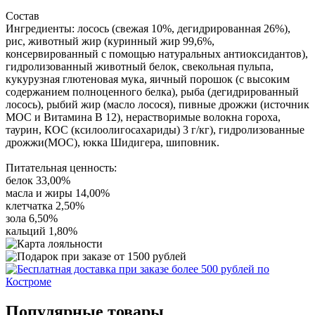
Состав
Ингредиенты: лосось (свежая 10%, дегидрированная 26%),
рис, животный жир (куринный жир 99,6%,
консервированный с помощью натуральных антиоксидантов),
гидролизованный животный белок, свекольная пульпа,
кукурузная глютеновая мука, яичный порошок (с высоким
содержанием полноценного белка), рыба (дегидрированный
лосось), рыбий жир (масло лосося), пивные дрожжи (источник
МОС и Витамина В 12), нерастворимые волокна гороха,
таурин, КОС (ксилоолигосахариды) 3 г/кг), гидролизованные
дрожжи(МОС), юкка Шидигера, шиповник.
Питательная ценность:
белок 33,00%
масла и жиры 14,00%
клетчатка 2,50%
зола 6,50%
кальций 1,80%
Популярные товары