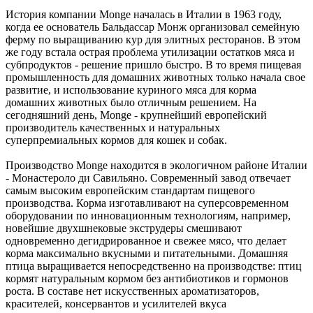
История компании Monge началась в Италии в 1963 году,
когда ее основатель Бальдассар Монж организовал семейную
ферму по выращиванию кур для элитных ресторанов. В этом
же году встала острая проблема утилизации остатков мяса и
субпродуктов - решение пришло быстро. В то время пищевая
промышленность для домашних животных только начала свое
развитие, и использование куриного мяса для корма
домашних животных было отличным решением. На
сегодняшний день, Monge - крупнейший европейский
производитель качественных и натуральных
суперпремиальных кормов для кошек и собак.
Производство Monge находится в экологичном районе Италии
- Монастероло ди Савильяно. Современный завод отвечает
самым высоким европейским стандартам пищевого
производства. Корма изготавливают на суперсовременном
оборудовании по инновационным технологиям, например,
новейшие двухшнековые экструдеры смешивают
одновременно дегидрированное и свежее мясо, что делает
корма максимально вкусными и питательными. Домашняя
птица выращивается непосредственно на производстве: птиц
кормят натуральным кормом без антибиотиков и гормонов
роста. В составе нет искусственных ароматизаторов,
красителей, консервантов и усилителей вкуса