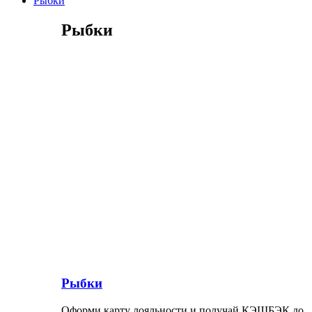
Рыбки
Рыбки
Рыбки
Оформи карту лояльности и получай КЭШБЭК до