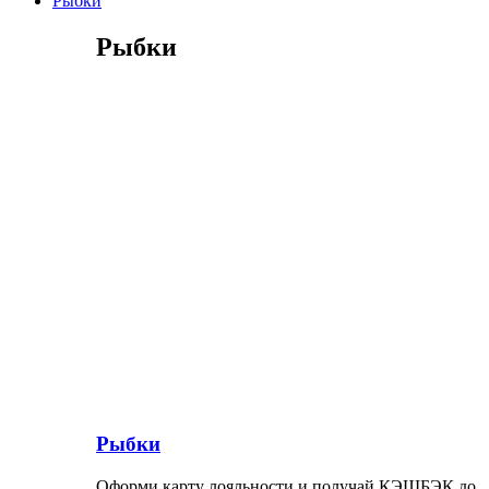
Рыбки
Рыбки
Рыбки
Оформи карту лояльности и получай КЭШБЭК до