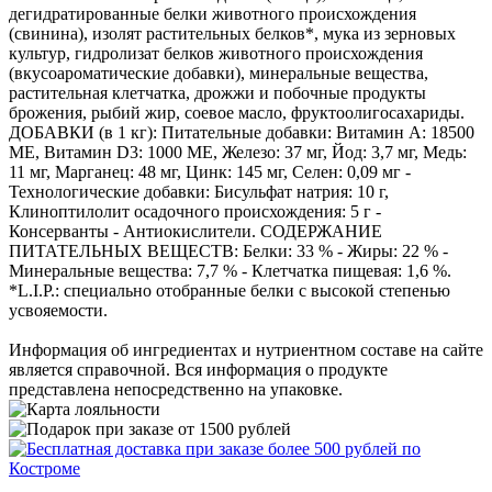
дегидратированные белки животного происхождения
(свинина), изолят растительных белков*, мука из зерновых
культур, гидролизат белков животного происхождения
(вкусоароматические добавки), минеральные вещества,
растительная клетчатка, дрожжи и побочные продукты
брожения, рыбий жир, соевое масло, фруктоолигосахариды.
ДОБАВКИ (в 1 кг): Питательные добавки: Витамин A: 18500
ME, Витамин D3: 1000 ME, Железо: 37 мг, Йод: 3,7 мг, Медь:
11 мг, Марганец: 48 мг, Цинк: 145 мг, Ceлeн: 0,09 мг -
Технологические добавки: Бисульфат натрия: 10 г,
Клиноптилолит осадочного происхождения: 5 г -
Консерванты - Антиокислители. СОДЕРЖАНИЕ
ПИТАТЕЛЬНЫХ ВЕЩЕСТВ: Белки: 33 % - Жиры: 22 % -
Минеральные вещества: 7,7 % - Клетчатка пищевая: 1,6 %.
*L.I.P.: специально отобранные белки с высокой степенью
усвояемости.
Информация об ингредиентах и нутриентном составе на сайте
является справочной. Вся информация о продукте
представлена непосредственно на упаковке.