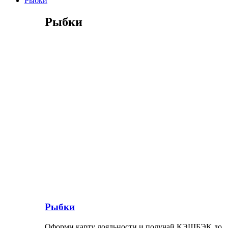
Рыбки
Рыбки
Рыбки
Оформи карту лояльности и получай КЭШБЭК до