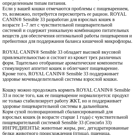
определенным типам питания.
Если у вашей кошки отмечаются проблемы с пищеварением,
то, возможно, потребуется пересмотреть ее рацион. ROYAL
CANIN® Sensible 33 разработан для взрослых кошек в
возрасте 1–7 лет с чувствительной пищеварительной
системой и содержит уникальную комбинацию питательных
веществ для обеспечения оптимальной работы пищеварения и
пребиотики для поддержания баланса кишечной микрофлоры.
ROYAL CANIN® Sensible 33 обладает высокой вкусовой
привлекательностью и состоит из крокет трех различных
форм. Тщательно отобранные ароматические компоненты
стимулируют аппетит кошек и облегчают пищеварение.
Кроме того, ROYAL CANIN® Sensible 33 поддерживает
здоровье мочевыделительной системы взрослой кошки.
Кошку можно продолжать кормить ROYAL CANIN® Sensible
33 и после того, как ее пищеварение нормализуется: продукт
не только стабилизирует работу ЖКТ, но и поддерживает
здоровье пищеварительной системы в дальнейшем.
Корм сухой полнорационный сбалансированный для
взрослых кошек (в возрасте старше 1 года) с чувствительной
пищеварительной системой Sensible 33 (Сенсибл 33)
ИНГРЕДИЕНТЫ: животные жиры, рис, дегидратированные
белки животного происхождения (птица), пшеница,