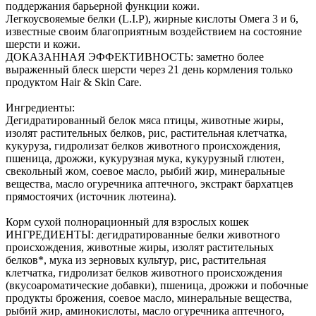
поддержания барьерной функции кожи.
Легкоусвояемые белки (L.I.P), жирные кислоты Омега 3 и 6,
известные своим благоприятным воздействием на состояние
шерсти и кожи.
ДОКАЗАННАЯ ЭФФЕКТИВНОСТЬ: заметно более
выраженный блеск шерсти через 21 день кормления только
продуктом Hair & Skin Care.
Ингредиенты:
Дегидратированный белок мяса птицы, животные жиры,
изолят растительных белков, рис, растительная клетчатка,
кукуруза, гидролизат белков животного происхождения,
пшеница, дрожжи, кукурузная мука, кукурузный глютен,
свекольный жом, соевое масло, рыбий жир, минеральные
вещества, масло огуречника аптечного, экстракт бархатцев
прямостоячих (источник лютеина).
Корм сухой полнорационный для взрослых кошек
ИНГРЕДИЕНТЫ: дегидратированные белки животного
происхождения, животные жиры, изолят растительных
белков*, мука из зерновых культур, рис, растительная
клетчатка, гидролизат белков животного происхождения
(вкусоароматические добавки), пшеница, дрожжи и побочные
продукты брожения, соевое масло, минеральные вещества,
рыбий жир, аминокислоты, масло огуречника аптечного,