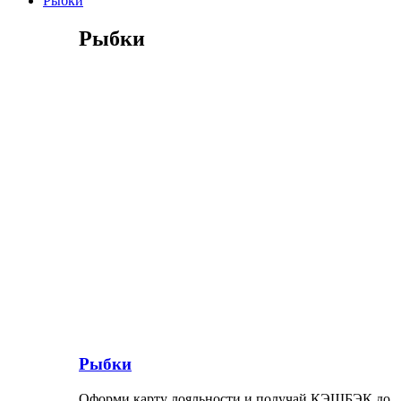
Рыбки
Рыбки
Рыбки
Оформи карту лояльности и получай КЭШБЭК до