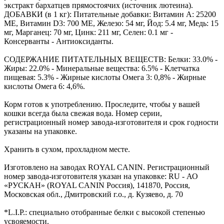
экстракт бархатцев прямостоячих (источник лютеина).
ДОБАВКИ (в 1 кг): Питательные добавки: Витамин A: 25200
МЕ, Витамин D3: 700 МЕ, Железо: 54 мг, Йод: 5.4 мг, Медь: 15
мг, Марганец: 70 мг, Цинк: 211 мг, Ceлeн: 0.1 мг -
Консерванты - Антиоксиданты.
СОДЕРЖАНИЕ ПИТАТЕЛЬНЫХ ВЕЩЕСТВ: Белки: 33.0% -
Жиры: 22.0% - Минеральные вещества: 6.5% - Клетчатка
пищевая: 5.3% - Жирные кислоты Омега 3: 0,8% - Жирные
кислоты Омега 6: 4,6%.
Корм готов к употреблению. Проследите, чтобы у вашей
кошки всегда была свежая вода. Номер серии,
регистрационный номер завода-изготовителя и срок годности
указаны на упаковке.
Хранить в сухом, прохладном месте.
Изготовлено на заводах ROYAL CANIN. Регистрационный
номер завода-изготовителя указан на упаковке: RU - АО
«РУСКАН» (ROYAL CANIN Россия), 141870, Россия,
Московская обл., Дмитровский г.о., д. Кузяево, д. 70
*L.I.P.: специально отобранные белки с высокой степенью
усвояемости.