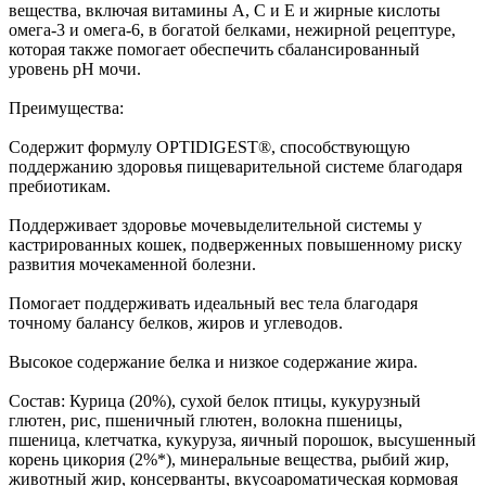
вещества, включая витамины A, C и E и жирные кислоты
омега-3 и омега-6, в богатой белками, нежирной рецептуре,
которая также помогает обеспечить сбалансированный
уровень pH мочи.
Преимущества:
Содержит формулу OPTIDIGEST®, способствующую
поддержанию здоровья пищеварительной системе благодаря
пребиотикам.
Поддерживает здоровье мочевыделительной системы у
кастрированных кошек, подверженных повышенному риску
развития мочекаменной болезни.
Помогает поддерживать идеальный вес тела благодаря
точному балансу белков, жиров и углеводов.
Высокое содержание белка и низкое содержание жира.
Состав: Курица (20%), сухой белок птицы, кукурузный
глютен, рис, пшеничный глютен, волокна пшеницы,
пшеница, клетчатка, кукуруза, яичный порошок, высушенный
корень цикория (2%*), минеральные вещества, рыбий жир,
животный жир, консерванты, вкусоароматическая кормовая