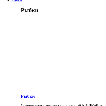
Рыбки
Рыбки
Рыбки
Оформи карту лояльности и получай КЭШБЭК до