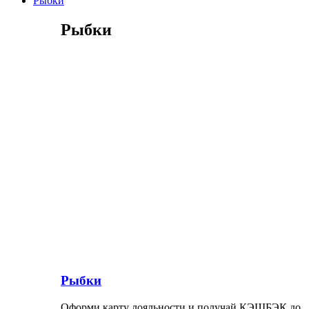
Рыбки
Рыбки
Рыбки
Оформи карту лояльности и получай КЭШБЭК до