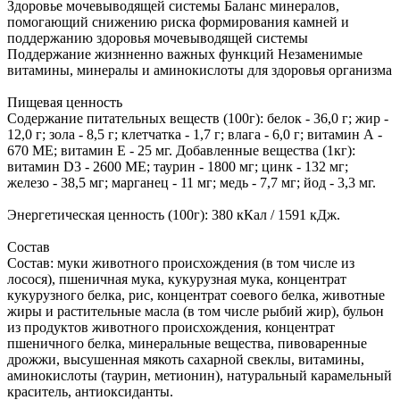
Здоровье мочевыводящей системы Баланс минералов,
помогающий снижению риска формирования камней и
поддержанию здоровья мочевыводящей системы
Поддержание жизнненно важных функций Незаменимые
витамины, минералы и аминокислоты для здоровья организма
Пищевая ценность
Содержание питательных веществ (100г): белок - 36,0 г; жир -
12,0 г; зола - 8,5 г; клетчатка - 1,7 г; влага - 6,0 г; витамин А -
670 МЕ; витамин E - 25 мг. Добавленные вещества (1кг):
витамин D3 - 2600 ME; таурин - 1800 мг; цинк - 132 мг;
железо - 38,5 мг; марганец - 11 мг; медь - 7,7 мг; йод - 3,3 мг.
Энергетическая ценность (100г): 380 кКал / 1591 кДж.
Состав
Состав: муки животного происхождения (в том числе из
лосося), пшеничная мука, кукурузная мука, концентрат
кукурузного белка, рис, концентрат соевого белка, животные
жиры и растительные масла (в том числе рыбий жир), бульон
из продуктов животного происхождения, концентрат
пшеничного белка, минеральные вещества, пивоваренные
дрожжи, высушенная мякоть сахарной свеклы, витамины,
аминокислоты (таурин, метионин), натуральный карамельный
краситель, антиоксиданты.