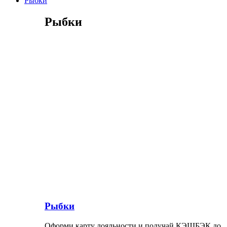
Рыбки
Рыбки
Рыбки
Оформи карту лояльности и получай КЭШБЭК до