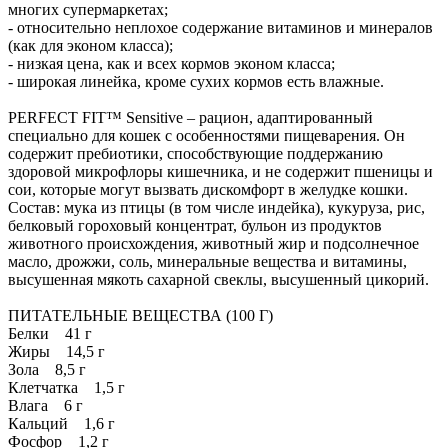
многих супермаркетах;
- относительно неплохое содержание витаминов и минералов
(как для эконом класса);
- низкая цена, как и всех кормов эконом класса;
- широкая линейка, кроме сухих кормов есть влажные.
PERFECT FIT™ Sensitive – рацион, адаптированный
специально для кошек с особенностями пищеварения. Он
содержит пребиотики, способствующие поддержанию
здоровой микрофлоры кишечника, и не содержит пшеницы и
сои, которые могут вызвать дискомфорт в желудке кошки.
Состав: мука из птицы (в том числе индейка), кукуруза, рис,
белковый гороховый концентрат, бульон из продуктов
животного происхождения, животный жир и подсолнечное
масло, дрожжи, соль, минеральные вещества и витамины,
высушенная мякоть сахарной свеклы, высушенный цикорий.
ПИТАТЕЛЬНЫЕ ВЕЩЕСТВА (100 Г)
Белки 41 г
Жиры 14,5 г
Зола 8,5 г
Клетчатка 1,5 г
Влага 6 г
Кальций 1,6 г
Фосфор 1,2 г