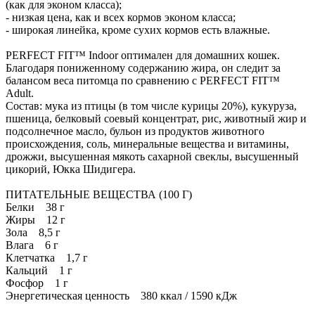
(как для эконом класса);
- низкая цена, как и всех кормов эконом класса;
- широкая линейка, кроме сухих кормов есть влажные.
PERFECT FIT™ Indoor оптимален для домашних кошек.
Благодаря пониженному содержанию жира, он следит за
балансом веса питомца по сравнению с PERFECT FIT™
Adult.
Состав: мука из птицы (в том числе курицы 20%), кукуруза,
пшеница, белковый соевый концентрат, рис, животный жир и
подсолнечное масло, бульон из продуктов животного
происхождения, соль, минеральные вещества и витамины,
дрожжи, высушенная мякоть сахарной свеклы, высушенный
цикорий, Юкка Шидигера.
ПИТАТЕЛЬНЫЕ ВЕЩЕСТВА (100 Г)
Белки 38 г
Жиры 12 г
Зола 8,5 г
Влага 6 г
Клетчатка 1,7 г
Кальций 1 г
Фосфор 1 г
Энергетическая ценность 380 ккал / 1590 кДж