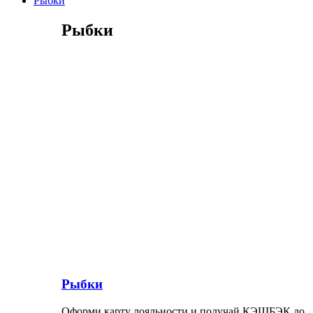
Рыбки
Рыбки
Рыбки
Оформи карту лояльности и получай КЭШБЭК до