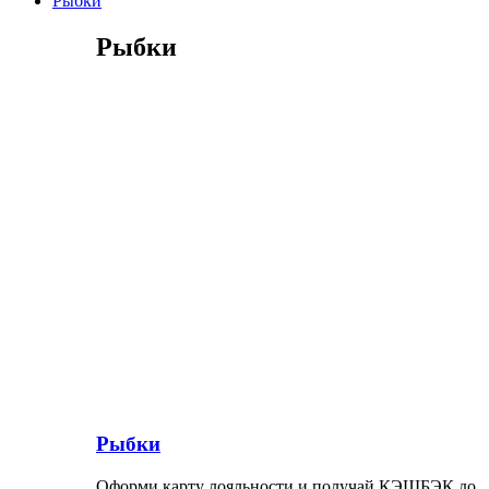
Рыбки
Рыбки
Рыбки
Оформи карту лояльности и получай КЭШБЭК до