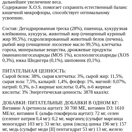
дальнейшее увеличение веса.
Содержание X.O.S. помогает сохранить естественный баланс
кишечной микрофлоры, способствует оптимальному
усвоению.
Состав: Дегидрированная треска (28%), пшеница, кукурузная
клейковина, кукуруза, животный жир (очищенный куриный
жир 99,5%), гидролизированный животный белок (печень),
рыбий жир (очищенное лососевое масло 99,5%), клетчатка
гороха, минеральные вещества, дрожжевые продукты
(маннанолигосахариды (МОS 1%), ксилоолигосахариды (XOS
0,3%), юкка Шидигера (0,1%), шиповник (0,1%).
ПИТАТЕЛЬНАЯ ЦЕННОСТЬ:
Сырой белок: 38%, сырая клетчатка: 3%, сырой жир: 11,5%,
сырая зола: 7,5%, кальций: 1,4%, фосфор: 1%, магний: 0,07%,
натрий: 0,3%, n-3 жирные кислоты: 0,4%, n-6 жирные
кислоты: 3% Энергетическая ценность: 3878 ккал/кг.
ДОБАВКИ: ПИТАТЕЛЬНЫЕ ДОБАВКИ В ОДНОМ КГ:
Витамин A (ретинола ацетат): 30 700 МЕ, витамин D3: 1610
МЕ/кг, витамин Е (альфа-токоферола ацетат): 72 мг, селен
(селенит натрия 0,4 мг): 0,2 мг, марганец (сульфат марганца
моногидрат 103 мг): 33 мг/кг, цинк (оксид цинка 196 мг): 157
мг, медь (сульфат меди [II] пентагидрат 53 мг) 13 мг, железо