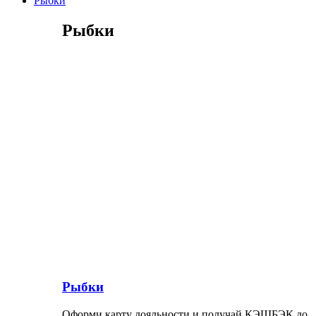
Рыбки
Рыбки
Рыбки
Оформи карту лояльности и получай КЭШБЭК до