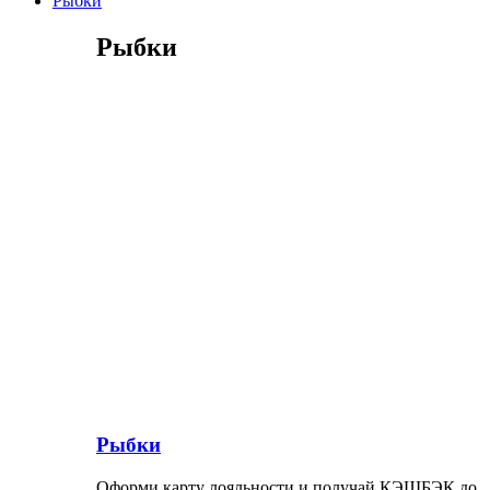
Рыбки
Рыбки
Рыбки
Оформи карту лояльности и получай КЭШБЭК до