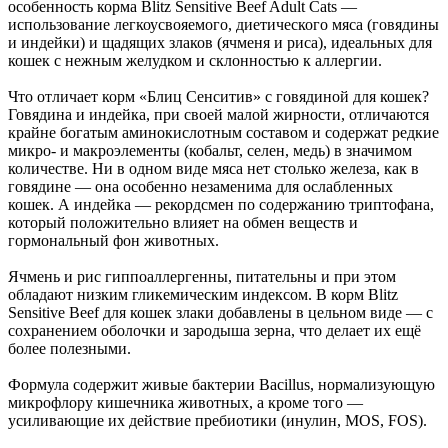
особенность корма Blitz Sensitive Beef Adult Cats —
использование легкоусвояемого, диетического мяса (говядины
и индейки) и щадящих злаков (ячменя и риса), идеальных для
кошек с нежным желудком и склонностью к аллергии.
Что отличает корм «Блиц Сенситив» с говядиной для кошек?
Говядина и индейка, при своей малой жирности, отличаются
крайне богатым аминокислотным составом и содержат редкие
микро- и макроэлементы (кобальт, селен, медь) в значимом
количестве. Ни в одном виде мяса нет столько железа, как в
говядине — она особенно незаменима для ослабленных
кошек. А индейка — рекордсмен по содержанию триптофана,
который положительно влияет на обмен веществ и
гормональный фон животных.
Ячмень и рис гиппоаллергенны, питательны и при этом
обладают низким гликемическим индексом. В корм Blitz
Sensitive Beef для кошек злаки добавлены в цельном виде — с
сохранением оболочки и зародыша зерна, что делает их ещё
более полезными.
Формула содержит живые бактерии Bacillus, нормализующую
микрофлору кишечника животных, а кроме того —
усиливающие их действие пребиотики (инулин, MOS, FOS).