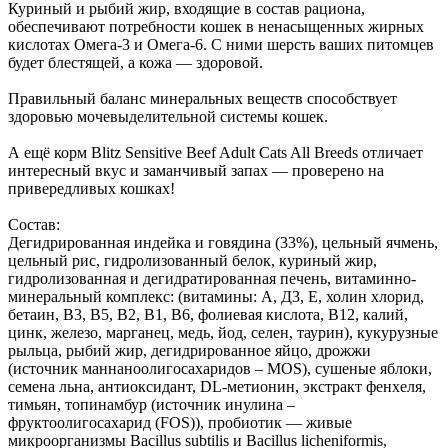
Куриный и рыбий жир, входящие в состав рациона,
обеспечивают потребности кошек в ненасыщенных жирных
кислотах Омега-3 и Омега-6. С ними шерсть ваших питомцев
будет блестящей, а кожа — здоровой.
Правильный баланс минеральных веществ способствует
здоровью мочевыделительной системы кошек.
А ещё корм Blitz Sensitive Beef Adult Cats All Breeds отличает
интересный вкус и заманчивый запах — проверено на
привередливых кошках!
Состав:
Дегидрированная индейка и говядина (33%), цельный ячмень,
цельный рис, гидролизованный белок, куриный жир,
гидролизованная и дегидратированная печень, витаминно-
минеральный комплекс: (витамины: А, Д3, Е, холин хлорид,
бетаин, В3, В5, В2, В1, В6, фолиевая кислота, В12, калий,
цинк, железо, марганец, медь, йод, селен, таурин), кукурузные
рыльца, рыбий жир, дегидрированное яйцо, дрожжи
(источник маннаноолигосахаридов – MOS), сушеные яблоки,
семена льна, антиоксидант, DL-метионин, экстракт фенхеля,
тимьян, топинамбур (источник инулина –
фруктоолигосахарид (FOS)), пробиотик — живые
микроорганизмы Bacillus subtilis и Bacillus licheniformis,