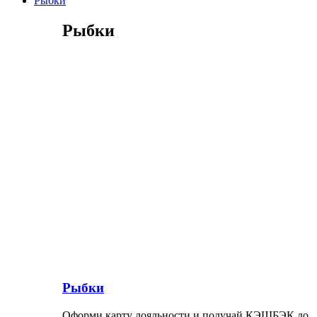
Рыбки
Рыбки
Рыбки
Оформи карту лояльности и получай КЭШБЭК до