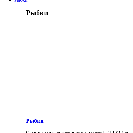
Рыбки
Рыбки
Рыбки
Оформи карту лояльности и получай КЭШБЭК до