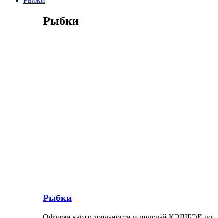
Рыбки
Рыбки
Рыбки
Оформи карту лояльности и получай КЭШБЭК до