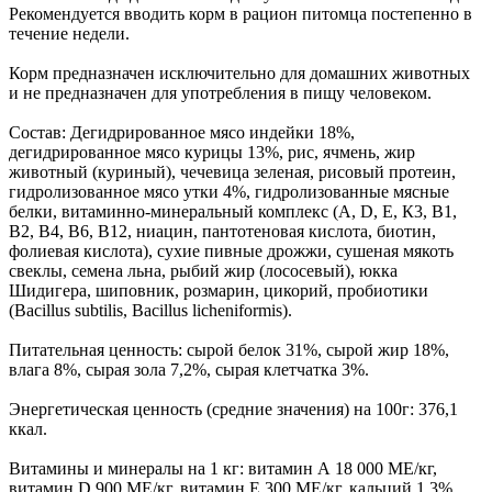
Рекомендуется вводить корм в рацион питомца постепенно в
течение недели.
Корм предназначен исключительно для домашних животных
и не предназначен для употребления в пищу человеком.
Состав: Дегидрированное мясо индейки 18%,
дегидрированное мясо курицы 13%, рис, ячмень, жир
животный (куриный), чечевица зеленая, рисовый протеин,
гидролизованное мясо утки 4%, гидролизованные мясные
белки, витаминно-минеральный комплекс (А, D, E, К3, В1,
В2, В4, В6, В12, ниацин, пантотеновая кислота, биотин,
фолиевая кислота), сухие пивные дрожжи, сушеная мякоть
свеклы, семена льна, рыбий жир (лососевый), юкка
Шидигера, шиповник, розмарин, цикорий, пробиотики
(Bacillus subtilis, Bacillus licheniformis).
Питательная ценность: сырой белок 31%, сырой жир 18%,
влага 8%, сырая зола 7,2%, сырая клетчатка 3%.
Энергетическая ценность (средние значения) на 100г: 376,1
ккал.
Витамины и минералы на 1 кг: витамин А 18 000 ME/кг,
витамин D 900 ME/кг, витамин E 300 ME/кг, кальций 1,3%,