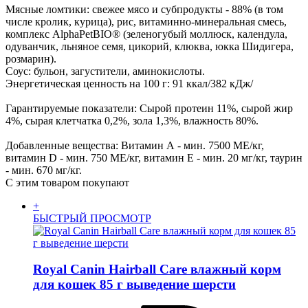
Мясные ломтики: свежее мясо и субпродукты - 88% (в том
числе кролик, курица), рис, витаминно-минеральная смесь,
комплекс AlphaPetBIO® (зеленогубый моллюск, календула,
одуванчик, льняное семя, цикорий, клюква, юкка Шидигера,
розмарин).
Соус: бульон, загустители, аминокислоты.
Энергетическая ценность на 100 г: 91 ккал/382 кДж/
Гарантируемые показатели: Сырой протеин 11%, сырой жир
4%, сырая клетчатка 0,2%, зола 1,3%, влажность 80%.
Добавленные вещества: Витамин А - мин. 7500 МЕ/кг,
витамин D - мин. 750 МЕ/кг, витамин Е - мин. 20 мг/кг, таурин
- мин. 670 мг/кг.
С этим товаром покупают
+
БЫСТРЫЙ ПРОСМОТР
Royal Canin Hairball Care влажный корм
для кошек 85 г выведение шерсти