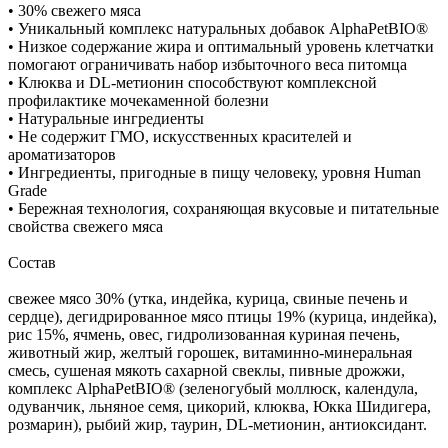
• 30% свежего мяса
• Уникальный комплекс натуральных добавок AlphaPetBIO®
• Низкое содержание жира и оптимальный уровень клетчатки
помогают ограничивать набор избыточного веса питомца
• Клюква и DL-метионин способствуют комплексной
профилактике мочекаменной болезни
• Натуральные ингредиенты
• Не содержит ГМО, искусственных красителей и
ароматизаторов
• Ингредиенты, пригодные в пищу человеку, уровня Human
Grade
• Бережная технология, сохраняющая вкусовые и питательные
свойства свежего мяса
Состав
свежее мясо 30% (утка, индейка, курица, свиные печень и
сердце), дегидрированное мясо птицы 19% (курица, индейка),
рис 15%, ячмень, овес, гидролизованная куриная печень,
животный жир, желтый горошек, витаминно-минеральная
смесь, сушеная мякоть сахарной свеклы, пивные дрожжи,
комплекс AlphaPetBIO® (зеленогубый моллюск, календула,
одуванчик, льняное семя, цикорий, клюква, Юкка Шидигера,
розмарин), рыбий жир, таурин, DL-метионин, антиоксидант.