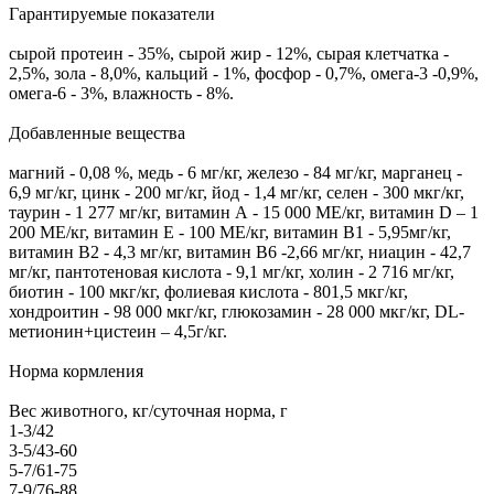
Гарантируемые показатели
сырой протеин - 35%, сырой жир - 12%, сырая клетчатка -
2,5%, зола - 8,0%, кальций - 1%, фосфор - 0,7%, омега-3 -0,9%,
омега-6 - 3%, влажность - 8%.
Добавленные вещества
магний - 0,08 %, медь - 6 мг/кг, железо - 84 мг/кг, марганец -
6,9 мг/кг, цинк - 200 мг/кг, йод - 1,4 мг/кг, селен - 300 мкг/кг,
таурин - 1 277 мг/кг, витамин А - 15 000 МЕ/кг, витамин D – 1
200 МЕ/кг, витамин Е - 100 МЕ/кг, витамин В1 - 5,95мг/кг,
витамин В2 - 4,3 мг/кг, витамин B6 -2,66 мг/кг, ниацин - 42,7
мг/кг, пантотеновая кислота - 9,1 мг/кг, холин - 2 716 мг/кг,
биотин - 100 мкг/кг, фолиевая кислота - 801,5 мкг/кг,
хондроитин - 98 000 мкг/кг, глюкозамин - 28 000 мкг/кг, DL-
метионин+цистеин – 4,5г/кг.
Норма кормления
Вес животного, кг/суточная норма, г
1-3/42
3-5/43-60
5-7/61-75
7-9/76-88