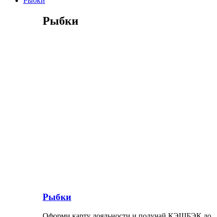
Рыбки
Рыбки
Рыбки
Оформи карту лояльности и получай КЭШБЭК до