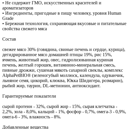
• Не содержит ГМО, искусственных красителей и
ароматизаторов
• Ингредиенты, пригодные в пищу человеку, уровня Human
Grade
• Бережная технология, сохраняющая вкусовые и питательные
свойства свежего мяса
Состав
свежее мясо 30% (говядина, свиные печень и сердце, курица),
дегидрированное мясо домашней птицы 19%, рис 15%,
ячмень, животный жир, овес, гидролизованная куриная
печень, желтый горошек, витаминно-минеральная смесь,
пивные дрожжи, сушеная мякоть сахарной свеклы, комплекс
AlphaPetBIO® (зеленогубый моллюск, календула, одуванчик,
льняное семя, цикорий, клюква, Юкка Шидигера, розмарин),
рыбий жир, таурин, DL-метионин, антиоксидант.
Гарантируемые показатели
сырой протеин - 32%, сырой жир - 15%, сырая клетчатка -
2,2%, зола - 8,0%, кальций - 1%, фосфор - 0,7%, омега-3 - 0,9%,
омега-6 - 3%, влажность - 8%.
Добавленные вещества