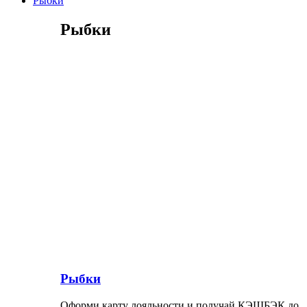
Рыбки
Рыбки
Рыбки
Оформи карту лояльности и получай КЭШБЭК до