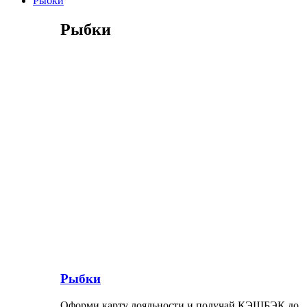
Рыбки
Рыбки
Рыбки
Оформи карту лояльности и получай КЭШБЭК до