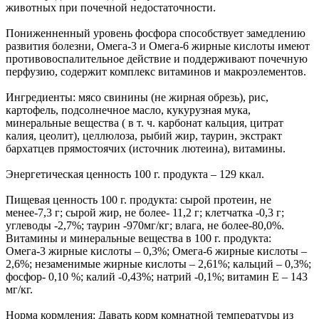
животных при почечной недостаточности.
Пониженненный уровень фосфора способствует замедлению
развития болезни, Омега-3 и Омега-6 жирные кислоты имеют
противовоспалительное действие и поддерживают почечную
перфузию, содержит комплекс витаминов и макроэлементов.
Ингредиенты: мясо свинины (не жирная обрезь), рис,
картофель, подсолнечное масло, кукурузная мука,
минеральные вещества ( в т. ч. карбонат кальция, цитрат
калия, цеолит), целлюлоза, рыбий жир, таурин, экстракт
бархатцев прямостоячих (источник лютеина), витамины.
Энергетическая ценность 100 г. продукта – 129 ккал.
Пищевая ценность 100 г. продукта: сырой протеин, не
менее-7,3 г; сырой жир, не более- 11,2 г; клетчатка -0,3 г;
углеводы -2,7%; таурин -970мг/кг; влага, не более-80,0%.
Витамины и минеральные вещества в 100 г. продукта:
Омега-3 жирные кислоты – 0,3%; Омега-6 жирные кислоты –
2,6%; незаменимые жирные кислоты – 2,61%; кальций – 0,3%;
фосфор- 0,10 %; калий -0,43%; натрий -0,1%; витамин Е – 143
мг/кг.
Норма кормления: Давать корм комнатной температуры из